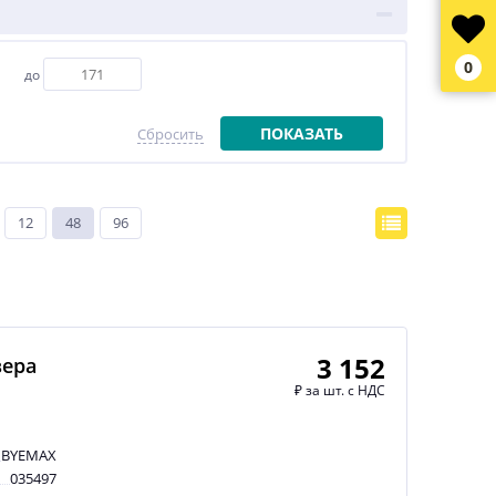
0
до
ПОКАЗАТЬ
Сбросить
12
48
96
3 152
вера
₽
за шт. с НДС
BYEMAX
035497