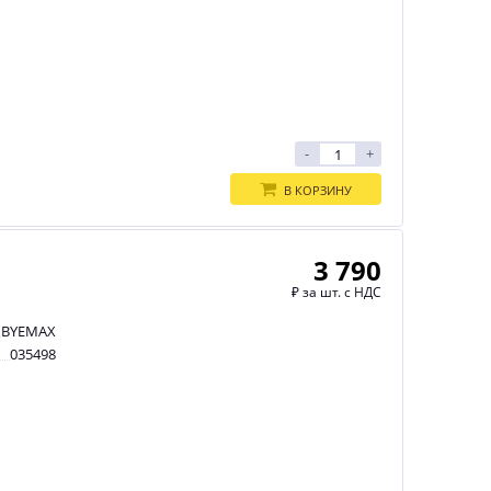
-
+
В КОРЗИНУ
3 790
₽
за шт. с НДС
BYEMAX
035498