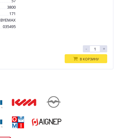
57
3800
171
BYEMAX
035495
-
+
В КОРЗИНУ