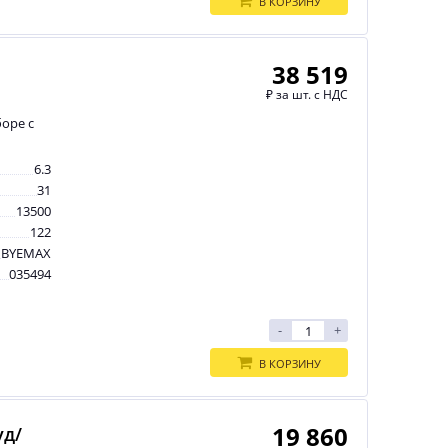
В КОРЗИНУ
38 519
₽
за шт. с НДС
оре с
6.3
31
13500
122
BYEMAX
035494
-
+
В КОРЗИНУ
19 860
уд/