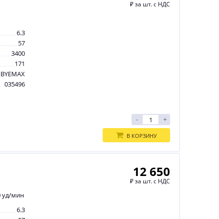
₽
за шт. с НДС
6.3
57
3400
171
BYEMAX
035496
-
+
В КОРЗИНУ
12 650
₽
за шт. с НДС
0 уд/мин
6.3