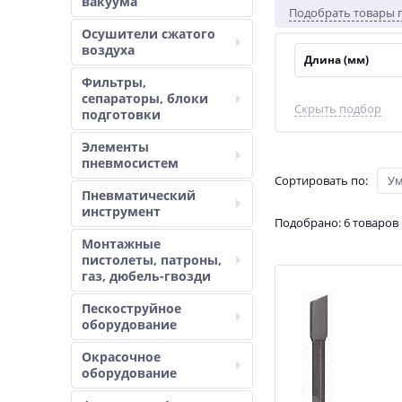
вакуума
Подобрать товары 
Осушители сжатого
воздуха
Длина (мм)
Фильтры,
сепараторы, блоки
Скрыть подбор
подготовки
Элементы
пневмосистем
Сортировать по
:
У
Пневматический
инструмент
Подобрано: 6 товаров
Монтажные
пистолеты, патроны,
газ, дюбель-гвозди
Пескоструйное
оборудование
Окрасочное
оборудование