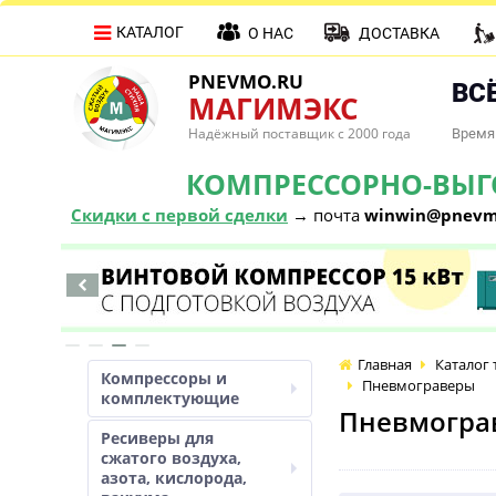
КАТАЛОГ
О НАС
ДОСТАВКА
PNEVMO.RU
ВСЁ
МАГИМЭКС
Надёжный поставщик с 2000 года
Время 
КОМПРЕССОРНО-ВЫГОД
Скидки с первой сделки
→ почта
winwin@pnevm
Главная
Каталог 
Компрессоры и
Пневмограверы
комплектующие
Пневмогра
Ресиверы для
сжатого воздуха,
азота, кислорода,