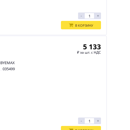
-
+
В КОРЗИНУ
5 133
₽
за шт. с НДС
BYEMAX
035499
-
+