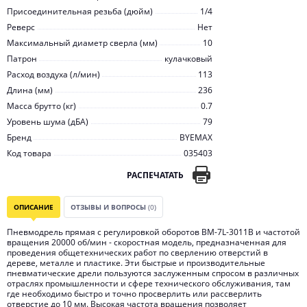
Присоединительная резьба (дюйм)
1/4
Реверс
Нет
Максимальный диаметр сверла (мм)
10
Патрон
кулачковый
Расход воздуха (л/мин)
113
Длина (мм)
236
Масса брутто (кг)
0.7
Уровень шума (дБА)
79
Бренд
BYEMAX
Код товара
035403
РАСПЕЧАТАТЬ
ОПИСАНИЕ
ОТЗЫВЫ И ВОПРОСЫ
(0)
Пневмодрель прямая с регулировкой оборотов BM-7L-3011B и частотой
вращения 20000 об/мин - скоростная модель, предназначенная для
проведения общетехнических работ по сверлению отверстий в
дереве, металле и пластике. Эти быстрые и производительные
пневматические дрели пользуются заслуженным спросом в различных
отраслях промышленности и сфере технического обслуживания, там
где необходимо быстро и точно просверлить или рассверлить
отверстие до 10 мм. Высокая частота вращения позволяет