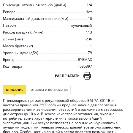
Присоединительная резьба (дюйм)
1/4
Реверс
Нет
Максимальный диаметр сверла (мм)
10
Патрон
кулачковый
Расход воздуха (л/мин)
113
Длина (мм)
236
Масса брутто (кг)
1
Уровень шума (дБА)
79
Бренд
BYEMAX
Код товара
035397
РАСПЕЧАТАТЬ
ОПИСАНИЕ
ОТЗЫВЫ И ВОПРОСЫ
(0)
Пневмодрель прямая с регулировкой оборотов BM-7А-3011B и
частотой вращения 2500 об/мин предназначена для сверления,
рассверливания и зенкования отверстий в различных материалах,
диаметром до 10 мм. Высокое качество изготовления, высокие
потребительские характеристики, а также высочайший
эксплуатационный ресурс позволяет на равных конкурировать с
лучшими моделями пневматических дрелей всемирно известных
брендов. Особенностью данной модели является возможность