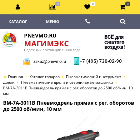
0
0
0
КАТАЛОГ
МЕНЮ
PNEVMO.RU
ВСЁ для
МАГИМЭКС
сжатого
воздуха!
Надёжный поставщик с 2000 года
+7 (495) 730-02-90
zakaz@pnevmo.ru
Главная
Каталог товаров
Пневматический инструмент
Дрели
Пневматические дрели и сверлильные машинки
BM-7A-3011B Пневмодрель прямая с рег. оборотов до 2500 об/мин, 10
мм
BM-7A-3011B Пневмодрель прямая с рег. оборотов
до 2500 об/мин, 10 мм