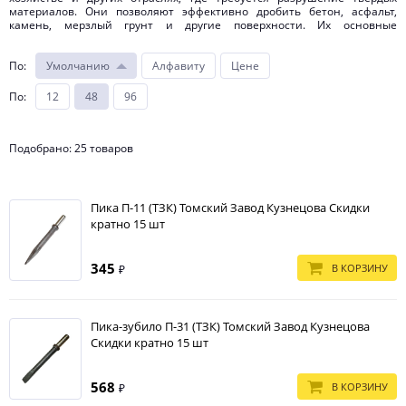
материалов. Они позволяют эффективно дробить бетон, асфальт,
камень, мерзлый грунт и другие поверхности. Их основные
преимущества:
Высокая производительность: позволяют быстро и эффективно
По
:
Умолчанию
Алфавиту
Цене
разрушать даже самые твердые материалы.
По
:
Долговечность: благодаря использованию высококачественных
12
48
96
материалов и специальной обработке обладают повышенной
износостойкостью и служат долгое время.
Универсальность: широкий ассортимент позволяет подобрать
Подобрано: 25 товаров
оптимальный вариант.
Простота использования: легко устанавливаются и снимаются с
отбойного молотка, что упрощает работу с инструментом.
Пика П-11 (ТЗК) Томский Завод Кузнецова Скидки
Если вы хотите купить по оптимальным ценам пневматические
кратно 15 шт
инструменты, которые обеспечат высокую производительность и
долговечность вашего инструмента, обращайтесь в компанию
"МАГИМЭКС". Мы гарантируем качество нашей продукции и
345
В КОРЗИНУ
₽
предлагаем лучшие условия сотрудничества.
Пика-зубило П-31 (ТЗК) Томский Завод Кузнецова
Скидки кратно 15 шт
568
В КОРЗИНУ
₽