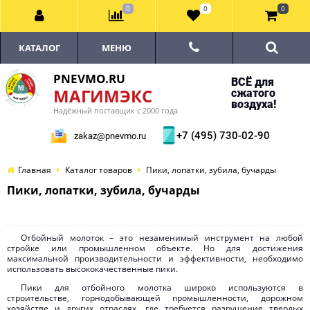
0
0
0
КАТАЛОГ
МЕНЮ
PNEVMO.RU
ВСЁ для
МАГИМЭКС
сжатого
воздуха!
Надёжный поставщик с 2000 года
+7 (495) 730-02-90
zakaz@pnevmo.ru
Главная
Каталог товаров
Пики, лопатки, зубила, бучарды
Пики, лопатки, зубила, бучарды
Отбойный молоток – это незаменимый инструмент на любой
стройке или промышленном объекте. Но для достижения
максимальной производительности и эффективности, необходимо
использовать высококачественные пики.
Пики для отбойного молотка широко используются в
строительстве, горнодобывающей промышленности, дорожном
хозяйстве и других отраслях, где требуется разрушение твердых