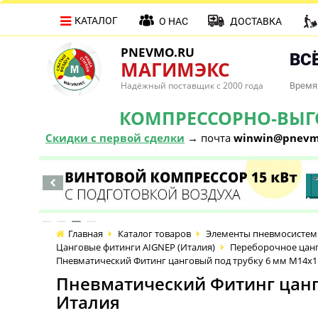
КАТАЛОГ
О НАС
ДОСТАВКА
PNEVMO.RU
ВСЁ
МАГИМЭКС
Надёжный поставщик с 2000 года
Время 
КОМПРЕССОРНО-ВЫГОД
Скидки с первой сделки
→ почта
winwin@pnevm
Главная
Каталог товаров
Элементы пневмосистем
Цанговые фитинги AIGNEP (Италия)
Переборочное цанг
Пневматический Фитинг цанговый под трубку 6 мм М14х1
Пневматический Фитинг цанг
Италия