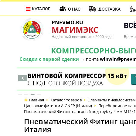
КАТАЛОГ
О НАС
ДОСТАВКА
PNEVMO.RU
ВСЁ
МАГИМЭКС
Надёжный поставщик с 2000 года
Время 
КОМПРЕССОРНО-ВЫГОД
Скидки с первой сделки
→ почта
winwin@pnevm
Главная
Каталог товаров
Элементы пневмосистем
Цанговые фитинги AIGNEP (Италия)
Переборочное цанг
Пневматический Фитинг цанговый под трубку 4 мм М12х1
Пневматический Фитинг цанг
Италия