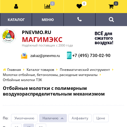
0
0
0
КАТАЛОГ
МЕНЮ
PNEVMO.RU
ВСЁ для
МАГИМЭКС
сжатого
воздуха!
Надёжный поставщик с 2000 года
+7 (495) 730-02-90
zakaz@pnevmo.ru
Главная
Каталог товаров
Пневматический инструмент
Молотки отбойные, бетоноломы, расходные материалы
Отбойные молотки ТЗК
Отбойные молотки с полимерным
воздухораспределительным механизмом
По
:
Умолчанию
Наличию
Алфавиту
Цене