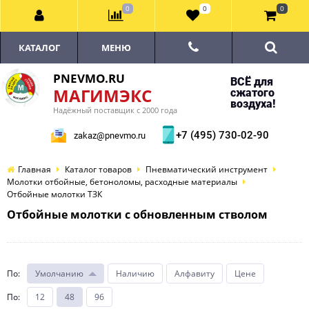
0
0
0
КАТАЛОГ
МЕНЮ
PNEVMO.RU
ВСЁ для
МАГИМЭКС
сжатого
воздуха!
Надёжный поставщик с 2000 года
+7 (495) 730-02-90
zakaz@pnevmo.ru
Главная
Каталог товаров
Пневматический инструмент
Молотки отбойные, бетоноломы, расходные материалы
Отбойные молотки ТЗК
Отбойные молотки с обновленным стволом
По
:
Умолчанию
Наличию
Алфавиту
Цене
По
:
12
48
96