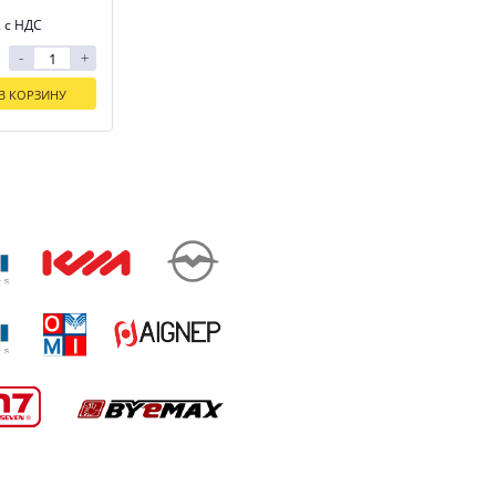
. с НДС
-
+
В КОРЗИНУ