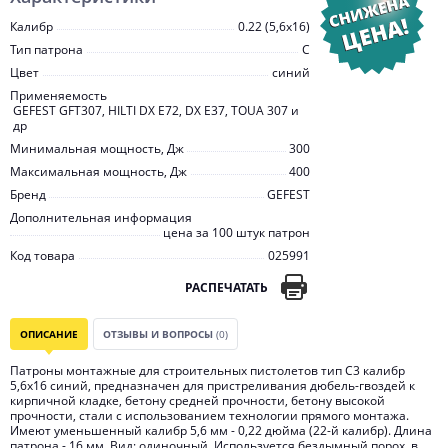
Калибр
0.22 (5,6х16)
Тип патрона
С
Цвет
синий
Применяемость
GEFEST GFT307, HILTI DX E72, DX E37, TOUA 307 и
др
Минимальная мощность, Дж
300
Максимальная мощность, Дж
400
Бренд
GEFEST
Дополнительная информация
цена за 100 штук патрон
Код товара
025991
РАСПЕЧАТАТЬ
ОПИСАНИЕ
ОТЗЫВЫ И ВОПРОСЫ
(0)
Патроны монтажные для строительных пистолетов тип С3 калибр
5,6х16 синий, предназначен для пристреливания дюбель-гвоздей к
кирпичной кладке, бетону средней прочности, бетону высокой
прочности, стали с использованием технологии прямого монтажа.
Имеют уменьшенный калибр 5,6 мм - 0,22 дюйма (22-й калибр). Длина
патрона - 16 мм. Вид: одиночный. Используется бездымный порох, в