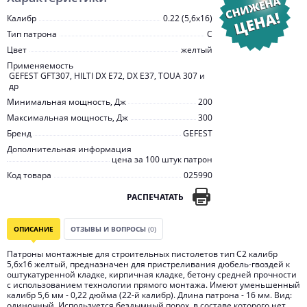
Калибр
0.22 (5,6х16)
Тип патрона
С
Цвет
желтый
Применяемость
GEFEST GFT307, HILTI DX E72, DX E37, TOUA 307 и
др
Минимальная мощность, Дж
200
Максимальная мощность, Дж
300
Бренд
GEFEST
Дополнительная информация
цена за 100 штук патрон
Код товара
025990
РАСПЕЧАТАТЬ
ОПИСАНИЕ
ОТЗЫВЫ И ВОПРОСЫ
(0)
Патроны монтажные для строительных пистолетов тип С2 калибр
5,6х16 желтый, предназначен для пристреливания дюбель-гвоздей к
оштукатуренной кладке, кирпичная кладке, бетону средней прочности
с использованием технологии прямого монтажа. Имеют уменьшенный
калибр 5,6 мм - 0,22 дюйма (22-й калибр). Длина патрона - 16 мм. Вид:
одиночный. Используется бездымный порох, в составе которого нет