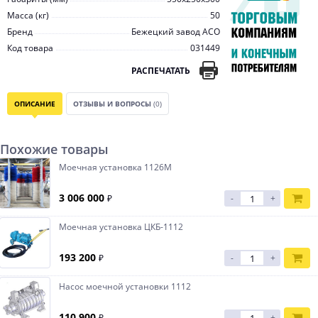
Масса (кг)
50
Бренд
Бежецкий завод АСО
Код товара
031449
РАСПЕЧАТАТЬ
ОПИСАНИЕ
ОТЗЫВЫ И ВОПРОСЫ
(0)
Похожие товары
Моечная установка 1126М
3 006 000
₽
-
+
Моечная установка ЦКБ-1112
193 200
₽
-
+
Насос моечной установки 1112
110 900
₽
-
+