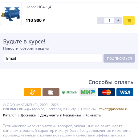
Насос НС4-1,4
110 900
₽
-
+
Будьте в курсе!
Новости, обзоры и акции
ПОДПИСАТЬСЯ
Способы оплаты
© ООО «МАГИМЭКС», 2000 – 2026 г.
PNEVMO.RU
–◉– Москва, Электродная 8 стр 2. Офис 242.
zakaz@pnevmo.ru
Каталог
Доставка
Документы и Реквизиты
Контакты
Технические характеристики товаров, указанные на сайте носят
ознакомительный характер и могут быть без уведомления изменены
производителями с целью повышения качества и эффективности