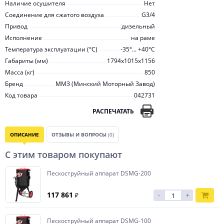
Наличие осушителя
Нет
Соединение для сжатого воздуха
G3/4
Привод
дизельный
Исполнение
на раме
Температура эксплуатации (°С)
-35°... +40°С
Габариты (мм)
1794x1015x1156
Масса (кг)
850
Бренд
ММЗ (Минский Моторный Завод)
Код товара
042731
РАСПЕЧАТАТЬ
ОПИСАНИЕ
ОТЗЫВЫ И ВОПРОСЫ
(0)
С этим товаром покупают
Пескоструйный аппарат DSMG-200
117 861
₽
-
+
Пескоструйный аппарат DSMG-100