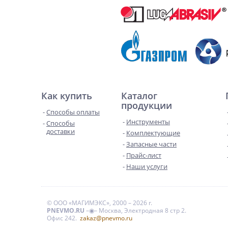
Как купить
Каталог
продукции
Способы оплаты
Инструменты
Способы
доставки
Комплектующие
Запасные части
Прайс-лист
Наши услуги
© ООО «МАГИМЭКС», 2000 – 2026 г.
PNEVMO.RU
–◉– Москва, Электродная 8 стр 2.
Офис 242.
zakaz@pnevmo.ru