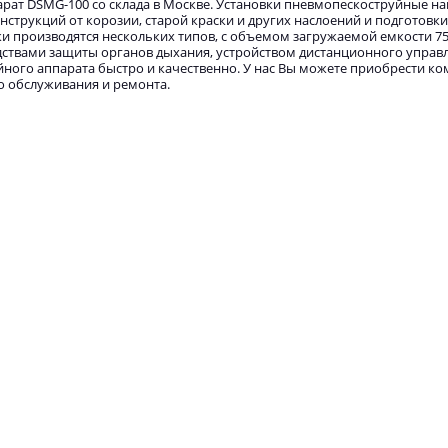
рат DSMG-100 со склада в Москве. Установки пневмопескоструйные н
струкций от корозии, старой краски и других наслоений и подготовк
производятся нескольких типов, с объемом загружаемой емкости 75, 1
едствами защиты органов дыхания, устройством дистанционного упра
йного аппарата быстро и качественно. У нас Вы можете приобрести к
о обслуживания и ремонта.