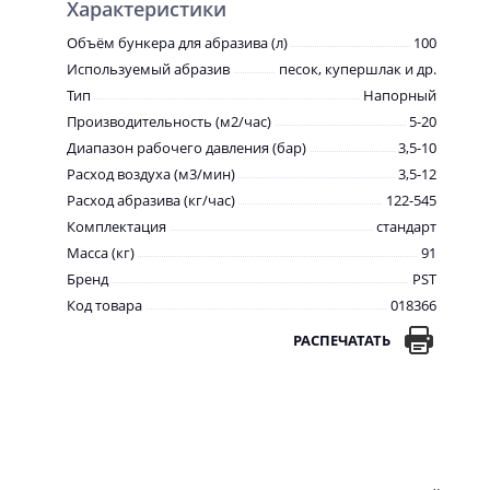
Характеристики
Объём бункера для абразива (л)
100
Используемый абразив
песок, купершлак и др.
Тип
Напорный
Производительность (м2/час)
5-20
Диапазон рабочего давления (бар)
3,5-10
Расход воздуха (м3/мин)
3,5-12
Расход абразива (кг/час)
122-545
Комплектация
стандарт
Масса (кг)
91
Бренд
PST
Код товара
018366
РАСПЕЧАТАТЬ