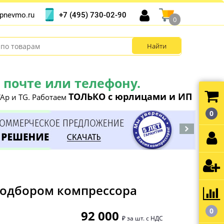
+7 (495) 730-02-90
pnevmo.ru
0
почте или телефону.
ТОЛЬКО с юрлицами и ИП
Ap и TG. Работаем
0
 подбором компрессора
0
92 000
₽ за шт. с НДС