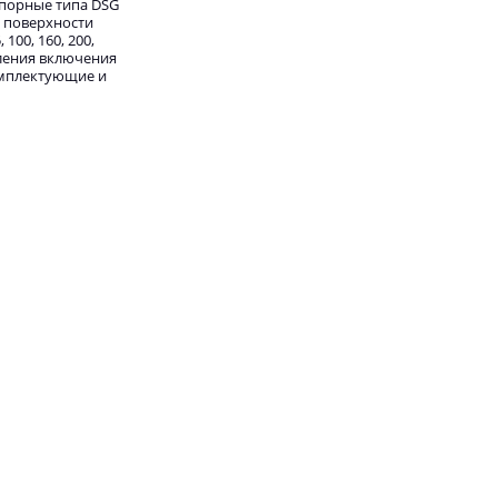
апорные типа DSG
и поверхности
00, 160, 200,
вления включения
омплектующие и