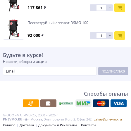
117 861
₽
-
+
Пескоструйный аппарат DSMG-100
92 000
₽
-
+
Будьте в курсе!
Новости, обзоры и акции
ПОДПИСАТЬСЯ
Способы оплаты
© ООО «МАГИМЭКС», 2000 – 2026 г.
PNEVMO.RU
–◉– Москва, Электродная 8 стр 2. Офис 242.
zakaz@pnevmo.ru
Каталог
Доставка
Документы и Реквизиты
Контакты