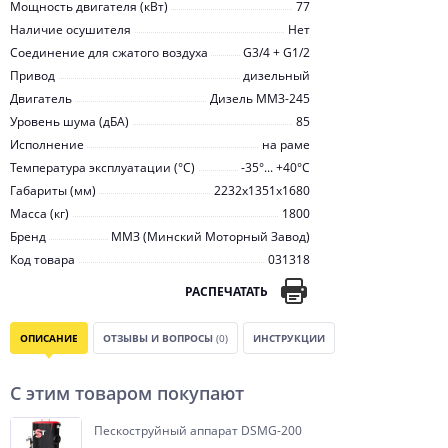
Мощность двигателя (кВт)
77
Наличие осушителя
Нет
Соединение для сжатого воздуха
G3/4 + G1/2
Привод
дизельный
Двигатель
Дизель ММЗ-245
Уровень шума (дБА)
85
Исполнение
на раме
Температура эксплуатации (°С)
-35°... +40°С
Габариты (мм)
2232х1351х1680
Масса (кг)
1800
Бренд
ММЗ (Минский Моторный Завод)
Код товара
031318
РАСПЕЧАТАТЬ
ОПИСАНИЕ
ОТЗЫВЫ И ВОПРОСЫ
(0)
ИНСТРУКЦИИ
С этим товаром покупают
Пескоструйный аппарат DSMG-200