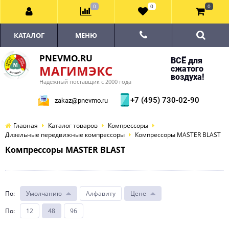
0
0
0
КАТАЛОГ
МЕНЮ
PNEVMO.RU
ВСЁ для
МАГИМЭКС
сжатого
воздуха!
Надёжный поставщик с 2000 года
+7 (495) 730-02-90
zakaz@pnevmo.ru
Главная
Каталог товаров
Компрессоры
Дизельные передвижные компрессоры
Компрессоры MASTER BLAST
Компрессоры MASTER BLAST
По
:
Умолчанию
Алфавиту
Цене
По
:
12
48
96