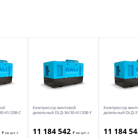
вой
Компрессор винтовой
Компрессор винт
30-41/20B-C
дизельный DLZJ-36/30-41/20B-Y
дизельный DLZJ-37
7
11 184 542
11 184 5
₽
за шт. с
₽
за шт. с