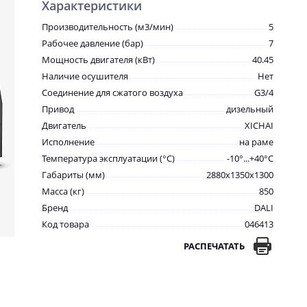
Характеристики
Производительность (м3/мин)
5
Рабочее давление (бар)
7
Мощность двигателя (кВт)
40.45
Наличие осушителя
Нет
Соединение для сжатого воздуха
G3/4
Привод
дизельный
Двигатель
XICHAI
Исполнение
на раме
Температура эксплуатации (°С)
-10°...+40°C
Габариты (мм)
2880x1350x1300
Масса (кг)
850
Бренд
DALI
Код товара
046413
РАСПЕЧАТАТЬ