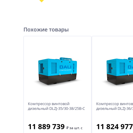
Похожие товары
Компрессор винтовой
Компрессор винто
дизельный DLZJ-35/30-38/25B-C
дизельный DLZJ-36/
11 889 739
11 824 97
₽
за шт. с