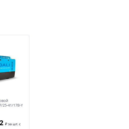
овой
/25-41/17B-Y
42
₽
за шт. с