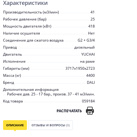
Характеристики
Производительность (м3/мин)
41
Рабочее давление (бар)
25
Мощность двигателя (кВт)
418
Наличие осушителя
Нет
Соединение для сжатого воздуха
G2 + G3/4
Привод
дизельный
Двигатель
YUCHAI
Исполнение
на раме
Габариты (мм)
3717x1950x2723
Масса (кг)
4400
Бренд
DALI
Дополнительная информация
Рабочее дав. 25 - 17 бар., произв. 37 - 41 м3/мин.
Код товара
059184
РАСПЕЧАТАТЬ
ОПИСАНИЕ
ОТЗЫВЫ И ВОПРОСЫ
(0)