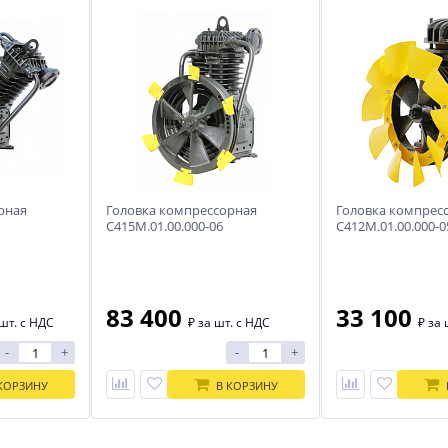
рная
Головка компрессорная
Головка компрес
С415М.01.00.000-06
С412М.01.00.000-0
83 400
33 100
шт. с НДС
₽
за шт. с НДС
₽
за 
-
+
-
+
КОРЗИНУ
В КОРЗИНУ