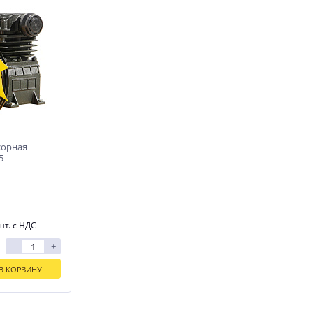
сорная
5
шт. с НДС
-
+
В КОРЗИНУ