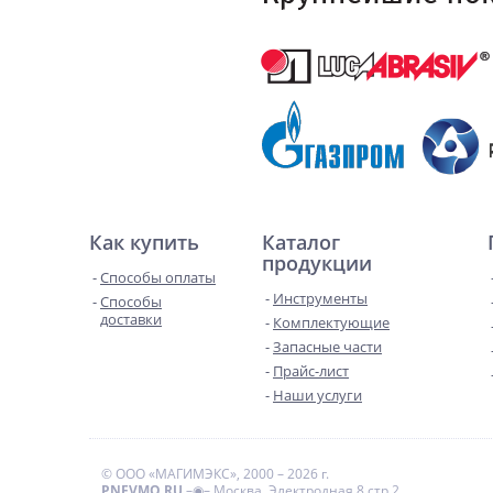
Как купить
Каталог
продукции
Способы оплаты
Инструменты
Способы
доставки
Комплектующие
Запасные части
Прайс-лист
Наши услуги
© ООО «МАГИМЭКС», 2000 – 2026 г.
PNEVMO.RU
–◉– Москва, Электродная 8 стр 2.