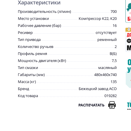
Характеристики
Производительность (л/мин)
700
Место установки
Компрессор К22, К20
Рабочее давление (бар)
16
Ресивер
отсутствует
Тип привода
ременный
Количество ручьев
2
Профиль ремня
В(Б)
Мощность двигателя (кВт)
7,5
Тип смазки
масляный
Габариты (мм)
480х460х740
Масса (кг)
135
Бренд
Бежецкий завод АСО
Код товара
019282
РАСПЕЧАТАТЬ