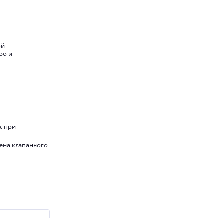
ой
ро и
, при
мена клапанного