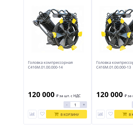
Головка компрессорная
Головка компрессо
С416М.01.00.000-14
С416М.01.00.000-13
120 000
120 000
₽
за шт. с НДС
₽
за 
-
+
В КОРЗИНУ
В 