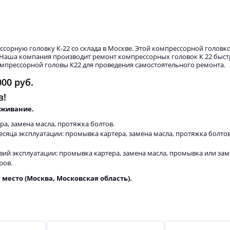
орную головку К-22 со склада в Москве. Этой компрессорной головк
3. Наша компания производит ремонт компрессорных головок К 22 быст
компрессорной головы К22 для проведения самостоятельного ремонта.
000 руб.
в!
уживание.
ра, замена масла, протяжка болтов.
есяца эксплуатации: промывка картера, замена масла, протяжка болтов
ловий эксплуатации: промывка картера, замена масла, промывка или за
ров.
 место (Москва, Московская область).