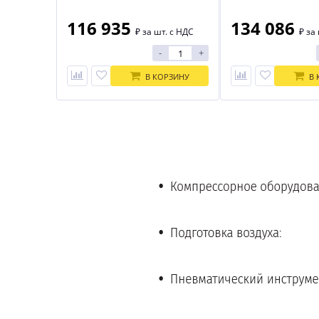
116 935
134 086
₽
за шт. с НДС
₽
за 
-
+
В КОРЗИНУ
В 