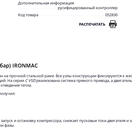
Дополнительная информация
русифицированный контроллер
Код товара
052830
РАСПЕЧАТАТЬ
0 бар) IRONMAC
ан на прочной стальной раме. Все узлы конструкции фиксируются к же
ий. На серии
C VSD
реализована система прямого привода, а двигател
отведения тепла.
получил:
запуск и остановку компрессора, снижает пусковые токи двигателя и
ри фазы.