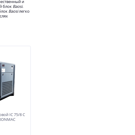
чественный и
й блок
Baosi
.
 блок
Baosi
легко
слях
вой IC 75/8 C
 IRONMAC