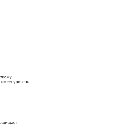
сткому
ь имеет уровень
 защищает