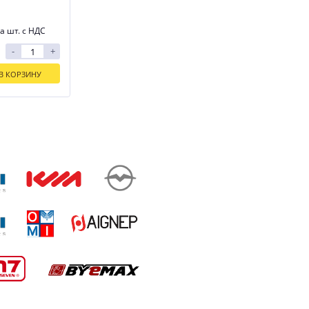
а шт. с НДС
-
+
В КОРЗИНУ