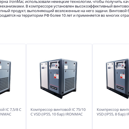
церна
IronMac
, использовали немецкие технологии, чтобы получить ка
механизмами. В компрессоре установлен высокоэффективный винтово
тупный продукт, выполняющий возложенные на него задачи. Винтовой
родаётся на территории РФ более 10 лет и применяется во многих отра
й IC 7,5/8 C
Компрессор винтовой IC 75/10
Компрессор винто
RONMAC
C VSD (IP55, 10 бар) IRONMAC
VSD (IP55, 8 бар)