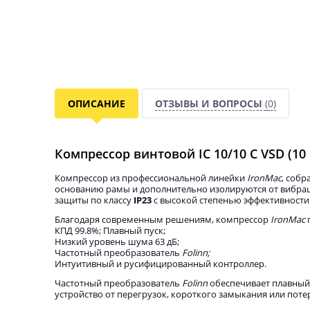
ОПИСАНИЕ
ОТЗЫВЫ И ВОПРОСЫ
(0)
Компрессор винтовой IC 10/10 C VSD (1
Компрессор из профессиональной линейки
IronMac
, собр
основанию рамы и дополнительно изолируются от вибрац
защиты по классу
IP23
с высокой степенью эффективности 
Благодаря современным решениям, компрессор
IronMac
КПД 99.8%; Плавный пуск;
Низкий уровень шума 63 дБ;
Частотный преобразователь
Folinn;
Интуитивный и русифицированный контроллер.
Частотный преобразователь
Folinn
обеспечивает плавный 
устройство от перегрузок, короткого замыкания или поте