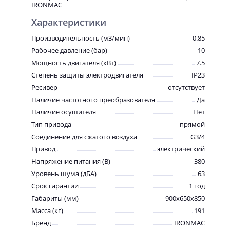
IRONMAC
Характеристики
Производительность (м3/мин)
0.85
Рабочее давление (бар)
10
Мощность двигателя (кВт)
7.5
Степень защиты электродвигателя
IP23
Ресивер
отсутствует
Наличие частотного преобразователя
Да
Наличие осушителя
Нет
Тип привода
прямой
Соединение для сжатого воздуха
G3/4
Привод
электрический
Напряжение питания (В)
380
Уровень шума (дБА)
63
Срок гарантии
1 год
Габариты (мм)
900x650x850
Масса (кг)
191
Бренд
IRONMAC