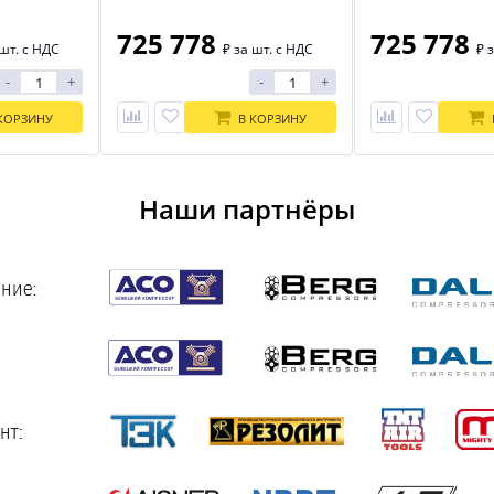
725 778
725 778
шт. с НДС
₽
за шт. с НДС
₽
з
-
+
-
+
КОРЗИНУ
В КОРЗИНУ
Наши партнёры