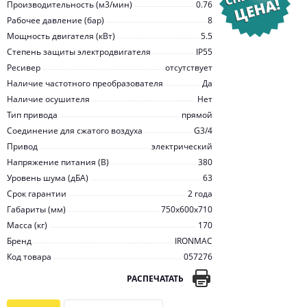
Производительность (м3/мин)
0.76
Рабочее давление (бар)
8
Мощность двигателя (кВт)
5.5
Степень защиты электродвигателя
IP55
Ресивер
отсутствует
Наличие частотного преобразователя
Да
Наличие осушителя
Нет
Тип привода
прямой
Соединение для сжатого воздуха
G3/4
Привод
электрический
Напряжение питания (В)
380
Уровень шума (дБА)
63
Срок гарантии
2 года
Габариты (мм)
750x600x710
Масса (кг)
170
Бренд
IRONMAC
Код товара
057276
РАСПЕЧАТАТЬ