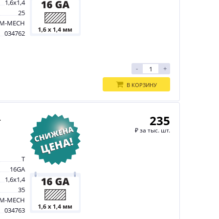
1,6х1,4
25
M-MECH
034762
-
+
В КОРЗИНУ
235
-
₽
за тыс. шт.
T
16GA
1,6х1,4
35
M-MECH
034763