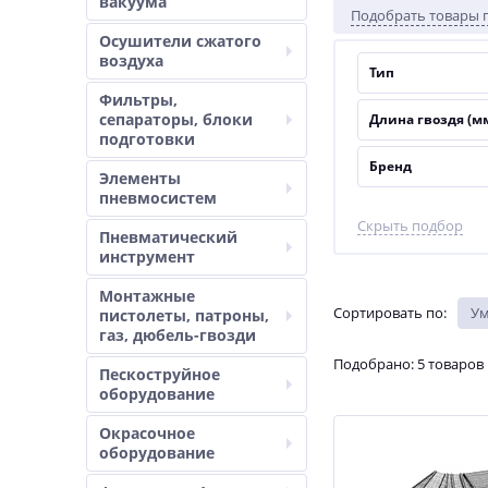
вакуума
Подобрать товары 
Осушители сжатого
воздуха
Тип
Фильтры,
сепараторы, блоки
Длина гвоздя (м
подготовки
Бренд
Элементы
пневмосистем
Скрыть подбор
Пневматический
инструмент
Монтажные
Сортировать по
:
У
пистолеты, патроны,
газ, дюбель-гвозди
Подобрано: 5 товаров
Пескоструйное
оборудование
Окрасочное
оборудование