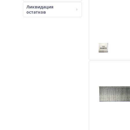
Ликвидация
остатков