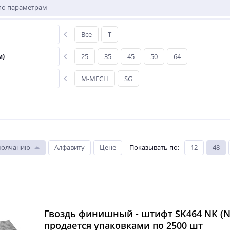
по параметрам
Все
T
м)
25
35
45
50
64
M-MECH
SG
молчанию
Алфавиту
Цене
Показывать по
:
12
48
Гвоздь финишный - штифт SK464 NK (N6
продается упаковками по 2500 шт