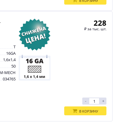
В КОРЗИНУ
228
-
₽
за тыс. шт.
T
16GA
1,6х1,4
50
M-MECH
034765
-
+
В КОРЗИНУ