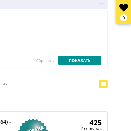
0
ПОКАЗАТЬ
Сбросить
96
425
4) -
₽
за тыс. шт.