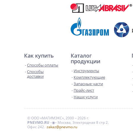
Как купить
Каталог
продукции
Способы оплаты
Инструменты
Способы
доставки
Комплектующие
Запасные части
Прайс-лист
Наши услуги
© ООО «МАГИМЭКС», 2000 – 2026 г.
PNEVMO.RU
–◉– Москва, Электродная 8 стр 2.
Офис 242.
zakaz@pnevmo.ru