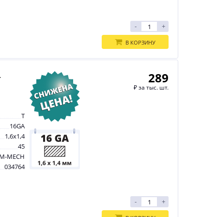
-
+
В КОРЗИНУ
289
-
₽
за тыс. шт.
T
16GA
1,6х1,4
45
M-MECH
034764
-
+