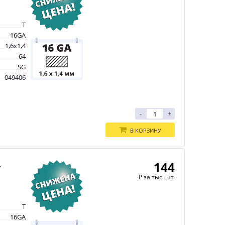
T
16GA
1,6х1,4
64
SG
049406
-
+
В КОРЗИНУ
144
-
₽
за тыс. шт.
T
16GA