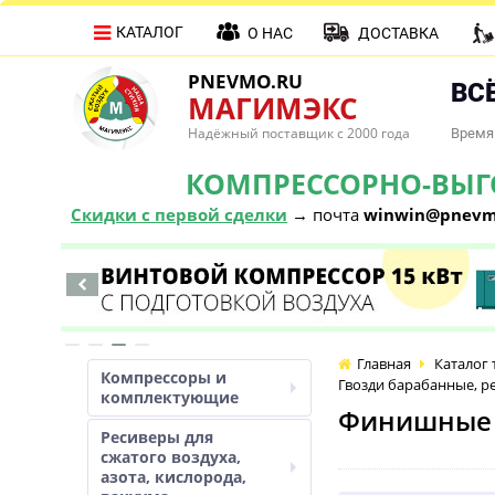
КАТАЛОГ
О НАС
ДОСТАВКА
PNEVMO.RU
ВСЁ
МАГИМЭКС
Надёжный поставщик с 2000 года
Время 
КОМПРЕССОРНО-ВЫГОД
Скидки с первой сделки
→ почта
winwin@pnevm
Главная
Каталог 
Компрессоры и
Гвозди барабанные, 
комплектующие
Финишные г
Ресиверы для
сжатого воздуха,
азота, кислорода,