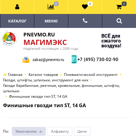
0
0
0
КАТАЛОГ
МЕНЮ
PNEVMO.RU
ВСЁ для
МАГИМЭКС
сжатого
воздуха!
Надёжный поставщик с 2000 года
+7 (495) 730-02-90
zakaz@pnevmo.ru
Главная
Каталог товаров
Пневматический инструмент
Гвозди, штифты, шпильки, инструмент для них
Гвозди барабанные, реечные, кровельные, финишные, штифты,
шпильки
Финишные гвозди тип ST, 14 GA
Финишные гвозди тип ST, 14 GA
По
:
Умолчанию
Алфавиту
Цене