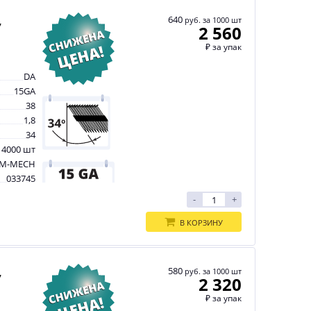
,
640
руб. за 1000 шт
2 560
₽
за упак
DA
15GA
38
1,8
34
 4000 шт
M-MECH
033745
-
+
В КОРЗИНУ
,
580
руб. за 1000 шт
2 320
₽
за упак