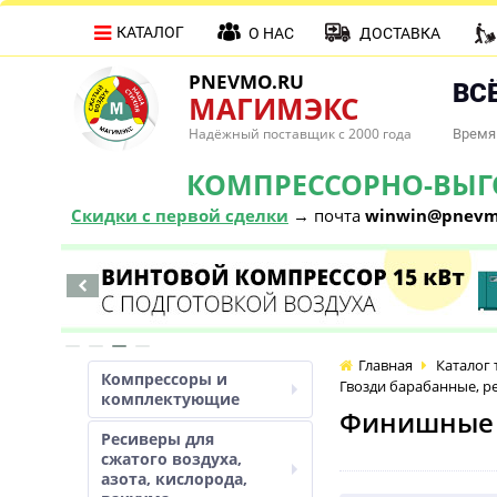
КАТАЛОГ
О НАС
ДОСТАВКА
PNEVMO.RU
ВСЁ
МАГИМЭКС
Надёжный поставщик с 2000 года
Время 
КОМПРЕССОРНО-ВЫГОД
Скидки с первой сделки
→ почта
winwin@pnevm
Главная
Каталог 
Компрессоры и
Гвозди барабанные, 
комплектующие
Финишные г
Ресиверы для
сжатого воздуха,
азота, кислорода,