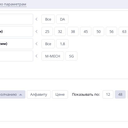
по параметрам
Все
DA
м)
25
32
38
45
50
56
63
(мм)
Все
1,8
M-MECH
SG
молчанию
Алфавиту
Цене
Показывать по
:
12
48