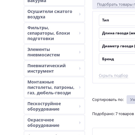
вакуума
Подобрать товары 
Осушители сжатого
воздуха
Тип
Фильтры,
сепараторы, блоки
Длина гвоздя (м
подготовки
Диаметр гвоздя 
Элементы
пневмосистем
Бренд
Пневматический
инструмент
Скрыть подбор
Монтажные
пистолеты, патроны,
газ, дюбель-гвозди
Сортировать по
:
У
Пескоструйное
оборудование
Подобрано: 7 товаров
Окрасочное
оборудование