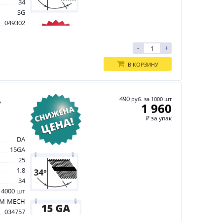
34
SG
049302
-
+
В КОРЗИНУ
,
490
руб. за 1000 шт
1 960
₽
за упак
DA
15GA
25
1,8
34
 4000 шт
M-MECH
034757