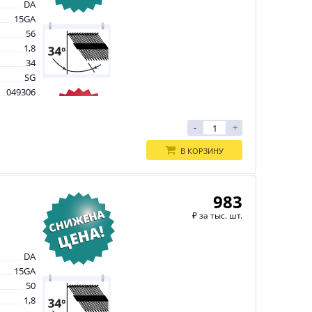
DA
15GA
56
1,8
34
SG
049306
-
+
В КОРЗИНУ
983
₽
за тыс. шт.
DA
15GA
50
1,8