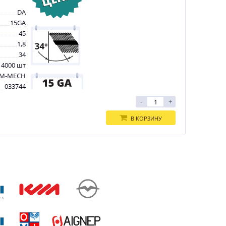
DA
15GA
45
1,8
34
 4000 шт
M-MECH
033744
-
+
В КОРЗИНУ