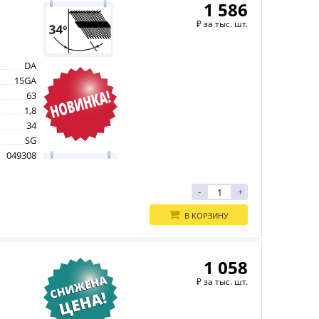
1 586
₽
за тыс. шт.
DA
15GA
63
1,8
34
SG
049308
-
+
В КОРЗИНУ
1 058
₽
за тыс. шт.