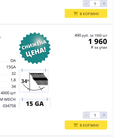
-
+
В КОРЗИНУ
,
490
руб. за 1000 шт
1 960
₽
за упак
DA
15GA
32
1,8
34
 4000 шт
M-MECH
034758
-
+
В КОРЗИНУ