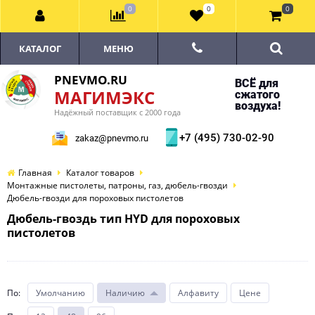
0
0
0
КАТАЛОГ
МЕНЮ
PNEVMO.RU
ВСЁ для
МАГИМЭКС
сжатого
воздуха!
Надёжный поставщик с 2000 года
+7 (495) 730-02-90
zakaz@pnevmo.ru
Главная
Каталог товаров
Монтажные пистолеты, патроны, газ, дюбель-гвозди
Дюбель-гвозди для пороховых пистолетов
Дюбель-гвоздь тип HYD для пороховых
пистолетов
По
:
Умолчанию
Наличию
Алфавиту
Цене