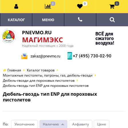
0
0
0
КАТАЛОГ
МЕНЮ
PNEVMO.RU
ВСЁ для
МАГИМЭКС
сжатого
воздуха!
Надёжный поставщик с 2000 года
+7 (495) 730-02-90
zakaz@pnevmo.ru
Главная
Каталог товаров
Монтажные пистолеты, патроны, газ, дюбель-гвозди
Дюбель-гвозди для пороховых пистолетов
Дюбель-гвоздь тип ENP для пороховых пистолетов
Дюбель-гвоздь тип ENP для пороховых
пистолетов
По
:
Умолчанию
Наличию
Алфавиту
Цене