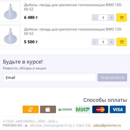
Дюбель- гвоздь для крепления теплоизоляции BWD 100-
60-52
6 480
₽
-
+
Дюбель- гвоздь для крепления теплоизоляции BWD 120-
60-52
5 500
₽
-
+
Будьте в курсе!
Новости, обзоры и акции
ПОДПИСАТЬСЯ
Способы оплаты
© ООО «МАГИМЭКС», 2000 – 2026 г.
PNEVMO.RU
–◉– Москва, Электродная 8 стр 2. Офис 242.
zakaz@pnevmo.ru