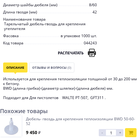
Диаметр шайбы дюбеля (мм)
8/60
Длина гвоздя (мм)
42
Наименование товара
Тарельчатый дюбель-гвоздь для крепления
утеплителя
Фасовка
в упаковке 1000 шт.
Код товара
044243
РАСПЕЧАТАТЬ
ОПИСАНИЕ
ОТЗЫВЫ И ВОПРОСЫ
(0)
Используется для крепления теплоизоляции толщиной от 30 до 200 мм
к бетону.
BWD (длина грибка)-(диаметр шляпки)-(длина дюбеля) мм.
Подходит для Для пистолетов WALTE PT-507, GFT311 .
Похожие товары
Дюбель- гвоздь для крепления теплоизоляции BWD 50-60-
52
9 450
₽
-
+