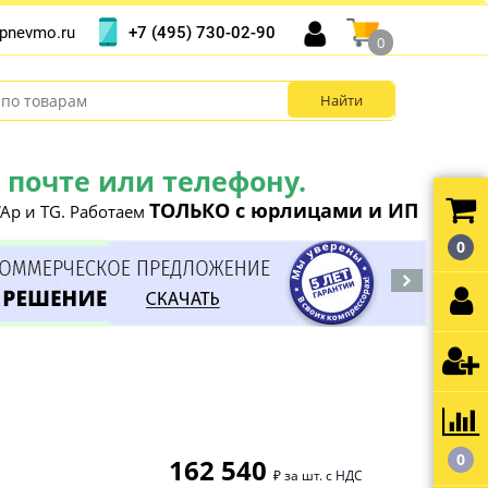
+7 (495) 730-02-90
pnevmo.ru
0
почте или телефону.
ТОЛЬКО с юрлицами и ИП
Ap и TG. Работаем
0
0
162 540
₽ за шт. с НДС