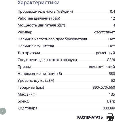
Характеристики
Производительность (м3/мин)
0.4
Рабочее давление (бар)
12
Мощность двигателя (кВт)
4
Ресивер
отсутствует
Наличие частотного преобразователя
Нет
Наличие осушителя
Нет
Тип привода
ременный
Соединение для сжатого воздуха
G3/4
Привод
электрический
Напряжение питания (В)
380
Уровень шума (дБА)
62
Габариты (мм)
890x570x660
Масса (кг)
135
Бренд
Berg
Код товара
030389
РАСПЕЧАТАТЬ