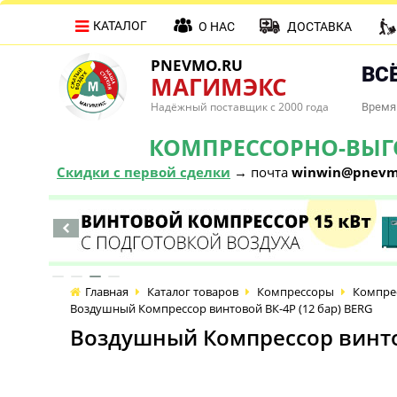
КАТАЛОГ
О НАС
ДОСТАВКА
PNEVMO.RU
ВСЁ
МАГИМЭКС
Надёжный поставщик с 2000 года
Время 
КОМПРЕССОРНО-ВЫГОД
Скидки с первой сделки
→ почта
winwin@pnevm
Главная
Каталог товаров
Компрессоры
Компре
Воздушный Компрессор винтовой ВК-4Р (12 бар) BERG
Воздушный Компрессор винтов