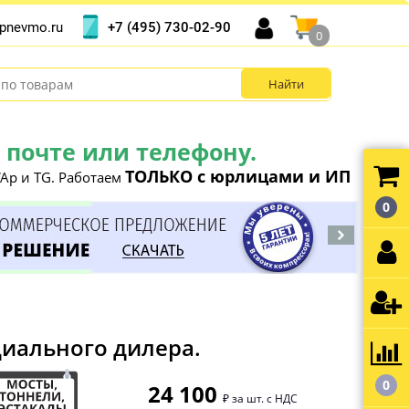
+7 (495) 730-02-90
pnevmo.ru
0
почте или телефону.
ТОЛЬКО с юрлицами и ИП
Ap и TG. Работаем
0
циального дилера.
0
24 100
₽ за шт. с НДС