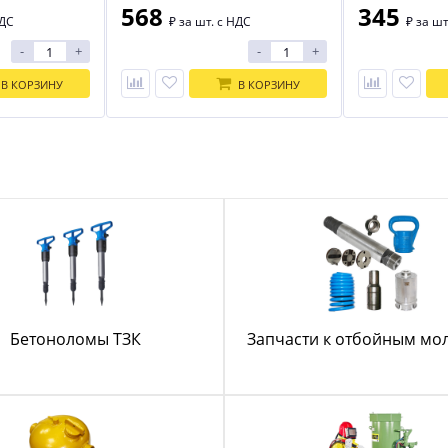
568
345
НДС
₽
за шт. с НДС
₽
за шт
-
+
-
+
В КОРЗИНУ
В КОРЗИНУ
Бетоноломы ТЗК
Запчасти к отбойным мо