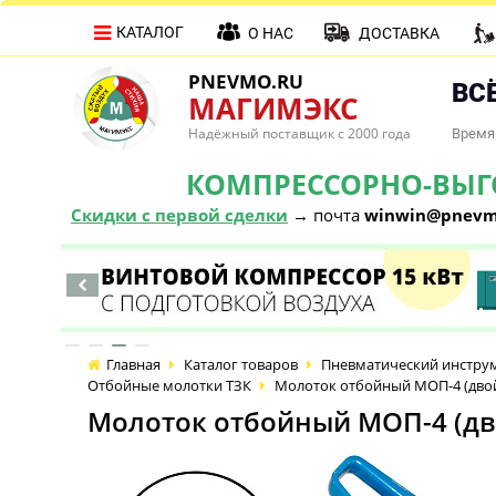
КАТАЛОГ
О НАС
ДОСТАВКА
PNEVMO.RU
ВСЁ
МАГИМЭКС
Надёжный поставщик с 2000 года
Время 
КОМПРЕССОРНО-ВЫГОД
Скидки с первой сделки
→ почта
winwin@pnevm
Главная
Каталог товаров
Пневматический инстру
Отбойные молотки ТЗК
Молоток отбойный МОП-4 (двойн
Молоток отбойный МОП-4 (дво