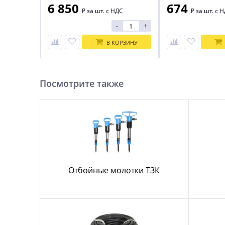
6 850
674
₽
за шт. с НДС
₽
за шт. с 
-
+
В КОРЗИНУ
Посмотрите также
Отбойные молотки ТЗК