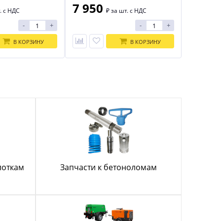
7 950
. с НДС
₽
за шт. с НДС
-
+
-
+
В КОРЗИНУ
В КОРЗИНУ
лоткам
Запчасти к бетоноломам