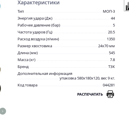
Характеристики
Тип
МОП-3
Энергия удара (Дж)
44
Рабочее давление (бар)
5
Частота ударов (Гц)
20.5
Расход воздуха (л/мин)
1350
Размер хвостовика
24х70 мм
Длина (мм)
545
Масса (кг)
7.8
Бренд
ТЗК
Дополнительная информация
упаковка 580х180х120, вес 9 кг.
Код товара
044281
РАСПЕЧАТАТЬ