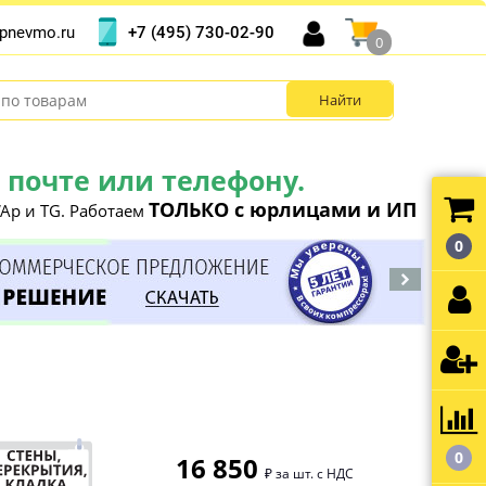
+7 (495) 730-02-90
pnevmo.ru
0
почте или телефону.
ТОЛЬКО с юрлицами и ИП
Ap и TG. Работаем
0
0
16 850
₽ за шт. с НДС