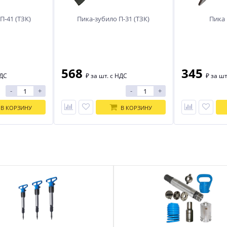
П-41 (ТЗК)
Пика-зубило П-31 (ТЗК)
Пика 
П-41 (ТЗК)
Пика-зубило П-31 (ТЗК)
Пика 
568
345
НДС
₽
за шт. с НДС
₽
за шт
-
+
-
+
В КОРЗИНУ
В КОРЗИНУ