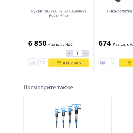
Рукав 18ВГ-1,0 ТУ 38 105998-91
Пика-лопатка 
бухта 50 м
Рукав 18ВГ-1,0 ТУ 38 105998-91
Пика-лопатка 
бухта 50 м
6 850
674
₽
за шт. с НДС
₽
за шт. с 
-
+
В КОРЗИНУ
Посмотрите также