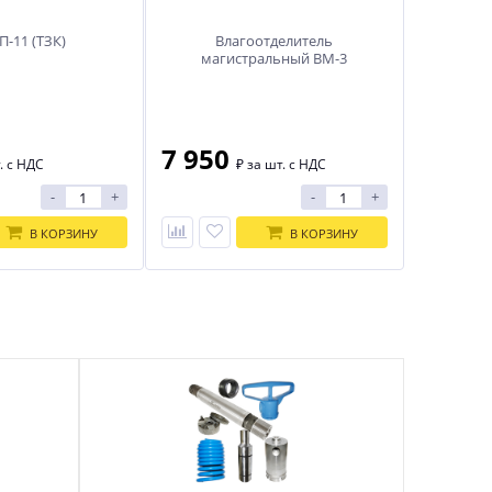
П-11 (ТЗК)
Влагоотделитель
магистральный ВМ-3
П-11 (ТЗК)
Влагоотделитель магистральный
ВМ-3
7 950
. с НДС
₽
за шт. с НДС
-
+
-
+
В КОРЗИНУ
В КОРЗИНУ