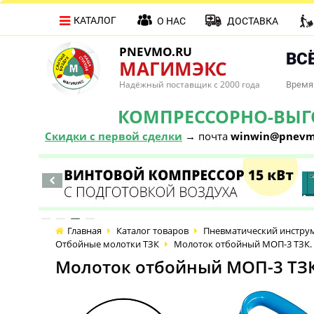
КАТАЛОГ
О НАС
ДОСТАВКА
PNEVMO.RU
ВСЁ
МАГИМЭКС
Надёжный поставщик с 2000 года
Время 
КОМПРЕССОРНО-ВЫГОД
Скидки с первой сделки
→ почта
winwin@pnevm
Главная
Каталог товаров
Пневматический инстру
Отбойные молотки ТЗК
Молоток отбойный МОП-3 ТЗК. 
Молоток отбойный МОП-3 ТЗК