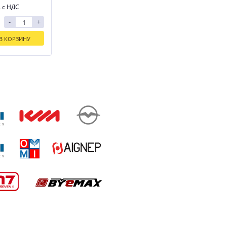
. с НДС
-
+
В КОРЗИНУ