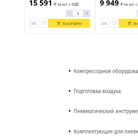
15 591
9 949
₽
за шт. с НДС
₽
за шт. 
-
+
В КОРЗИНУ
В 