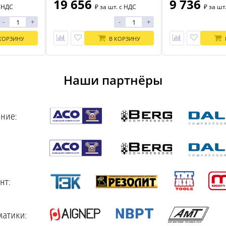
19 656
9 736
с НДС
₽
за шт. с НДС
₽
за шт
-
+
-
+
КОРЗИНУ
В КОРЗИНУ
Наши партнёры