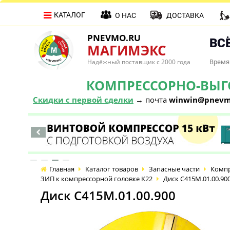
КАТАЛОГ
О НАС
ДОСТАВКА
PNEVMO.RU
ВСЁ
МАГИМЭКС
Надёжный поставщик с 2000 года
Время 
КОМПРЕССОРНО-ВЫГОД
Скидки с первой сделки
→ почта
winwin@pnevm
Главная
Каталог товаров
Запасные части
Компр
ЗИП к компрессорной головке К22
Диск С415М.01.00.90
Диск С415М.01.00.900