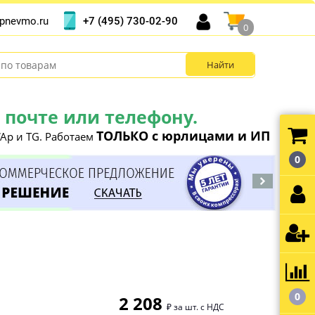
+7 (495) 730-02-90
pnevmo.ru
0
почте или телефону.
ТОЛЬКО с юрлицами и ИП
Ap и TG. Работаем
0
0
2 208
₽ за шт. с НДС