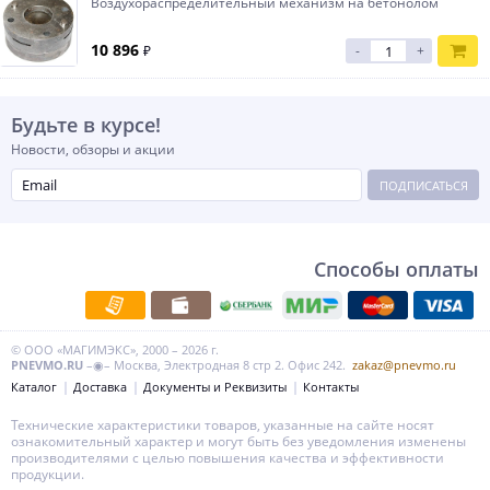
Воздухораспределительный механизм на бетонолом
10 896
₽
-
+
Будьте в курсе!
Новости, обзоры и акции
ПОДПИСАТЬСЯ
Способы оплаты
© ООО «МАГИМЭКС», 2000 – 2026 г.
PNEVMO.RU
–◉– Москва, Электродная 8 стр 2. Офис 242.
zakaz@pnevmo.ru
Каталог
Доставка
Документы и Реквизиты
Контакты
Технические характеристики товаров, указанные на сайте носят
ознакомительный характер и могут быть без уведомления изменены
производителями с целью повышения качества и эффективности
продукции.