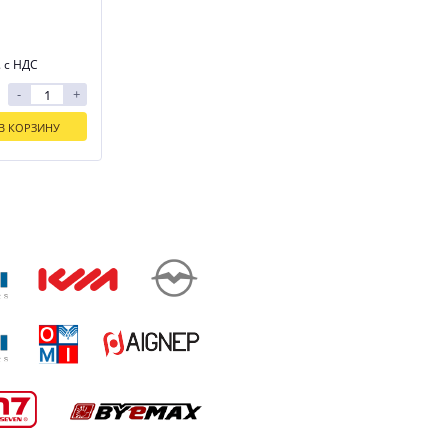
. с НДС
-
+
В КОРЗИНУ