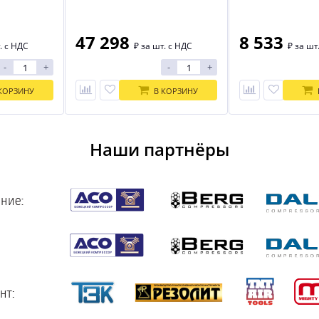
47 298
8 533
. с НДС
₽
за шт. с НДС
₽
за шт
-
+
-
+
КОРЗИНУ
В КОРЗИНУ
Наши партнёры