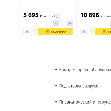
5 695
10 896
₽
за шт. с НДС
₽
за шт
-
+
В КОРЗИНУ
В 