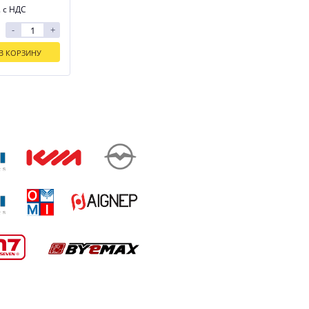
. с НДС
-
+
В КОРЗИНУ