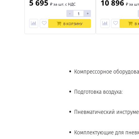
5 695
10 896
₽
за шт. с НДС
₽
за шт
-
+
В КОРЗИНУ
В 