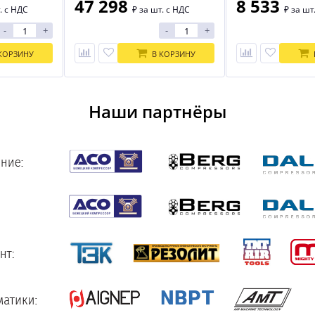
47 298
8 533
. с НДС
₽
за шт. с НДС
₽
за шт
-
+
-
+
КОРЗИНУ
В КОРЗИНУ
Наши партнёры