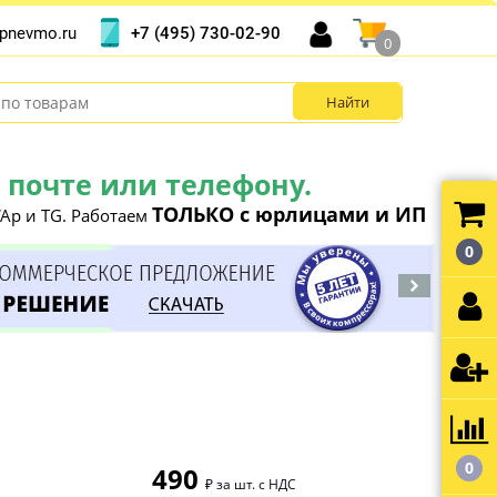
+7 (495) 730-02-90
pnevmo.ru
0
почте или телефону.
ТОЛЬКО с юрлицами и ИП
Ap и TG. Работаем
0
0
490
₽ за шт. с НДС