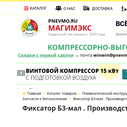
КАТАЛОГ
О НАС
ДОСТАВКА
PNEVMO.RU
ВСЁ
МАГИМЭКС
Надёжный поставщик с 2000 года
Время 
КОМПРЕССОРНО-ВЫГОД
Скидки с первой сделки
→ почта
winwin@pnevm
Главная
Каталог товаров
Пневматический инстру
Запчасти к бетоноломам
Фиксатор Б3-мал . Производст
Фиксатор Б3-мал . Производст