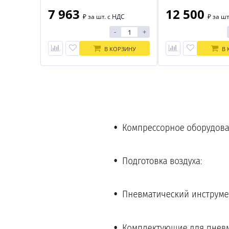
7 963
12 500
₽
за шт. с НДС
₽
за шт
-
+
В КОРЗИНУ
В 