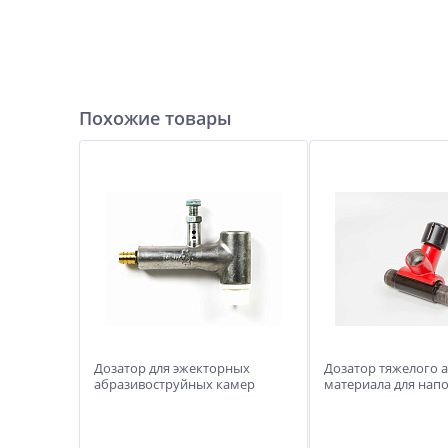
Похожие товары
Дозатор для эжекторных
Дозатор тяжелого 
абразивоструйных камер
материала для нап
мод.NowAG
камер и установо