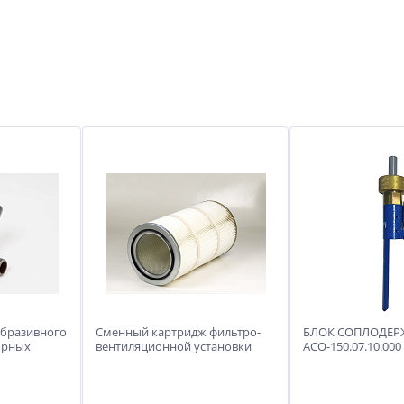
абразивного
Сменный картридж фильтро-
БЛОК СОПЛОДЕР
орных
вентиляционной установки
АСО-150.07.10.000
к NowAG MW
NowAG мод.F. Материал
полиэстер. Площадь фильтрова