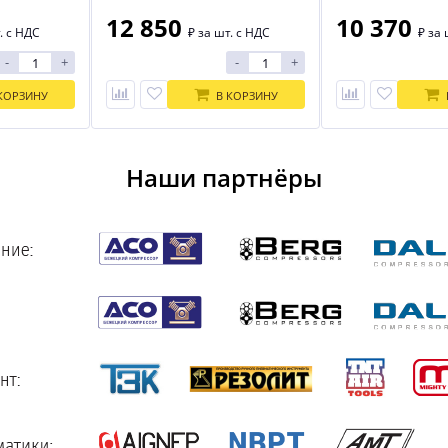
12 850
10 370
. с НДС
₽
за шт. с НДС
₽
за 
-
+
-
+
КОРЗИНУ
В КОРЗИНУ
Наши партнёры