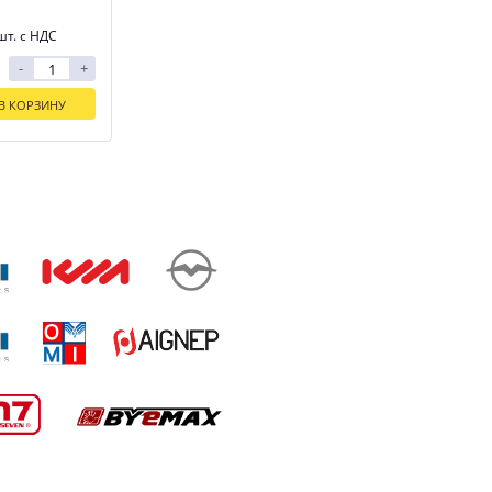
шт. с НДС
-
+
В КОРЗИНУ