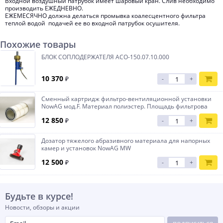
Входной воздушный патрубок имеет шаровый кран. Слив необходимо
производить ЕЖЕДНЕВНО.
ЕЖЕМЕСЯЧНО должна делаться промывка коалесцентного фильтра
теплой водой подачей ее во входной патрубок осушителя.
Похожие товары
БЛОК СОПЛОДЕРЖАТЕЛЯ АСО-150.07.10.000
10 370
₽
-
+
Сменный картридж фильтро-вентиляционной установки
NowAG мод.F. Материал полиэстер. Площадь фильтрова
12 850
₽
-
+
Дозатор тяжелого абразивного материала для напорных
камер и установок NowAG MW
12 500
₽
-
+
Будьте в курсе!
Новости, обзоры и акции