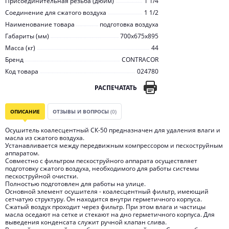
Присоединительная резьба (дюйм)
1 1/4
Соединение для сжатого воздуха
1 1/2
Наименование товара
подготовка воздуха
Габариты (мм)
700х675х895
Масса (кг)
44
Бренд
CONTRACOR
Код товара
024780
РАСПЕЧАТАТЬ
ОПИСАНИЕ
ОТЗЫВЫ И ВОПРОСЫ
(0)
Осушитель коалесцентный СК-50 предназначен для удаления влаги и
масла из сжатого воздуха.
Устанавливается между передвижным компрессором и пескоструйным
аппаратом.
Совместно с фильтром пескоструйного аппарата осуществляет
подготовку сжатого воздуха, необходимого для работы системы
пескоструйной очистки.
Полностью подготовлен для работы на улице.
Основной элемент осушителя - коалесцентный фильтр, имеющий
сетчатую структуру. Он находится внутри герметичного корпуса.
Сжатый воздух проходит через фильтр. При этом влага и частицы
масла оседают на сетке и стекают на дно герметичного корпуса. Для
выведения конденсата служит ручной клапан слива.