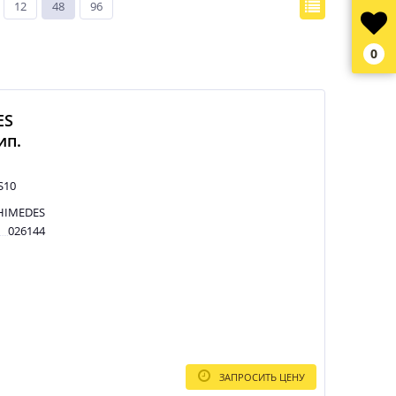
12
48
96
0
ES
ип.
S10
HIMEDES
026144
ЗАПРОСИТЬ ЦЕНУ