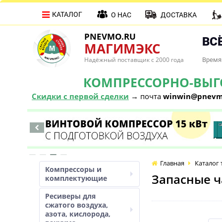
КАТАЛОГ
О НАС
ДОСТАВКА
PNEVMO.RU
ВСЁ
МАГИМЭКС
Надёжный поставщик с 2000 года
Время 
КОМПРЕССОРНО-ВЫГОД
Скидки с первой сделки
→ почта
winwin@pnevm
Главная
Каталог 
Компрессоры и
Запасные ч
комплектующие
Ресиверы для
сжатого воздуха,
азота, кислорода,