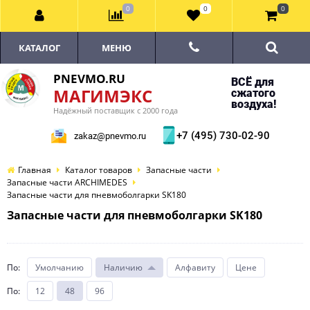
0
0
0
КАТАЛОГ
МЕНЮ
PNEVMO.RU
ВСЁ для
МАГИМЭКС
сжатого
воздуха!
Надёжный поставщик с 2000 года
+7 (495) 730-02-90
zakaz@pnevmo.ru
Главная
Каталог товаров
Запасные части
Запасные части ARCHIMEDES
Запасные части для пневмоболгарки SK180
Запасные части для пневмоболгарки SK180
По
:
Умолчанию
Наличию
Алфавиту
Цене
По
:
12
48
96