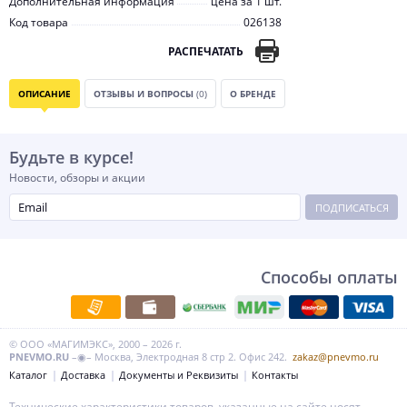
Дополнительная информация
цена за 1 шт.
Код товара
026138
РАСПЕЧАТАТЬ
ОПИСАНИЕ
ОТЗЫВЫ И ВОПРОСЫ
(0)
О БРЕНДЕ
Будьте в курсе!
Новости, обзоры и акции
ПОДПИСАТЬСЯ
Способы оплаты
© ООО «МАГИМЭКС», 2000 – 2026 г.
PNEVMO.RU
–◉– Москва, Электродная 8 стр 2. Офис 242.
zakaz@pnevmo.ru
Каталог
Доставка
Документы и Реквизиты
Контакты
Технические характеристики товаров, указанные на сайте носят