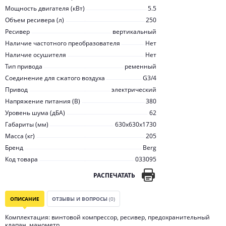
Мощность двигателя (кВт)
5.5
Объем ресивера (л)
250
Ресивер
вертикальный
Наличие частотного преобразователя
Нет
Наличие осушителя
Нет
Тип привода
ременный
Соединение для сжатого воздуха
G3/4
Привод
электрический
Напряжение питания (В)
380
Уровень шума (дБА)
62
Габариты (мм)
630x630x1730
Масса (кг)
205
Бренд
Berg
Код товара
033095
РАСПЕЧАТАТЬ
ОПИСАНИЕ
ОТЗЫВЫ И ВОПРОСЫ
(0)
Комплектация: винтовой компрессор, ресивер, предохранительный
клапан, манометр.