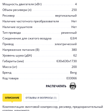
Мощность двигателя (кВт)
4
Объем ресивера (л)
250
Ресивер
вертикальный
Наличие частотного преобразователя
Нет
Наличие осушителя
Нет
Тип привода
ременный
Соединение для сжатого воздуха
G3/4
Привод
электрический
Напряжение питания (В)
380
Уровень шума (дБА)
62
Габариты (мм)
630x630x1730
Масса (кг)
200
Бренд
Berg
Код товара
033066
РАСПЕЧАТАТЬ
ОПИСАНИЕ
ОТЗЫВЫ И ВОПРОСЫ
(0)
Комплектация: винтовой компрессор, ресивер, предохранительный
клапан, манометр.