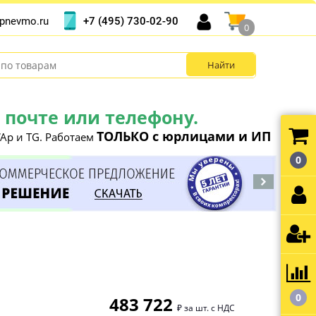
+7 (495) 730-02-90
pnevmo.ru
0
почте или телефону.
ТОЛЬКО с юрлицами и ИП
Ap и TG. Работаем
0
0
483 722
₽ за шт. с НДС