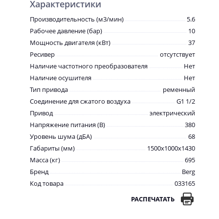
Характеристики
Производительность (м3/мин)
5.6
Рабочее давление (бар)
10
Мощность двигателя (кВт)
37
Ресивер
отсутствует
Наличие частотного преобразователя
Нет
Наличие осушителя
Нет
Тип привода
ременный
Соединение для сжатого воздуха
G1 1/2
Привод
электрический
Напряжение питания (В)
380
Уровень шума (дБА)
68
Габариты (мм)
1500x1000x1430
Масса (кг)
695
Бренд
Berg
Код товара
033165
РАСПЕЧАТАТЬ