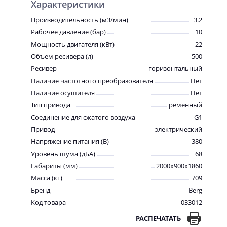
Характеристики
Производительность (м3/мин)
3.2
Рабочее давление (бар)
10
Мощность двигателя (кВт)
22
Объем ресивера (л)
500
Ресивер
горизонтальный
Наличие частотного преобразователя
Нет
Наличие осушителя
Нет
Тип привода
ременный
Соединение для сжатого воздуха
G1
Привод
электрический
Напряжение питания (В)
380
Уровень шума (дБА)
68
Габариты (мм)
2000x900x1860
Масса (кг)
709
Бренд
Berg
Код товара
033012
РАСПЕЧАТАТЬ