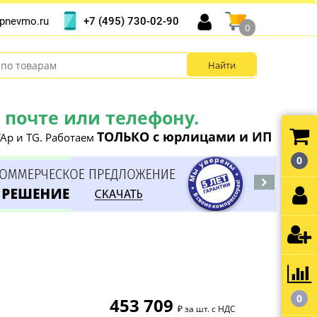
+7 (495) 730-02-90
pnevmo.ru
0
почте или телефону.
ТОЛЬКО с юрлицами и ИП
Ap и TG. Работаем
0
0
453 709
₽ за шт. с НДС