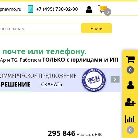
+7 (495) 730-02-90
pnevmo.ru
0
почте или телефону.
ТОЛЬКО с юрлицами и ИП
Ap и TG. Работаем
0
0
295 846
₽ за шт. с НДС