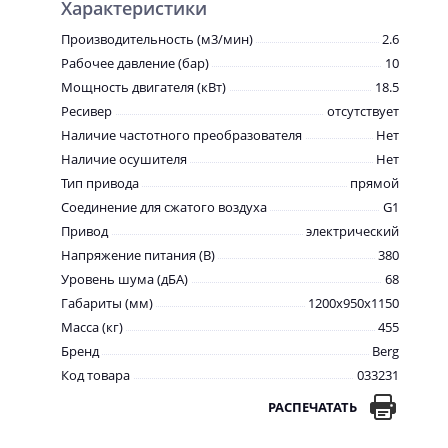
Характеристики
Производительность (м3/мин)
2.6
Рабочее давление (бар)
10
Мощность двигателя (кВт)
18.5
Ресивер
отсутствует
Наличие частотного преобразователя
Нет
Наличие осушителя
Нет
Тип привода
прямой
Соединение для сжатого воздуха
G1
Привод
электрический
Напряжение питания (В)
380
Уровень шума (дБА)
68
Габариты (мм)
1200x950x1150
Масса (кг)
455
Бренд
Berg
Код товара
033231
РАСПЕЧАТАТЬ