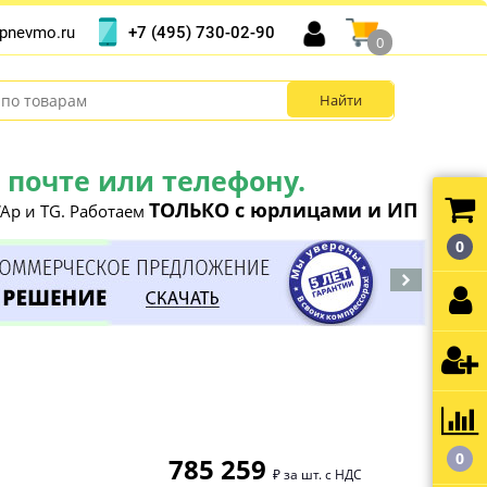
+7 (495) 730-02-90
pnevmo.ru
0
почте или телефону.
ТОЛЬКО с юрлицами и ИП
Ap и TG. Работаем
0
0
785 259
₽ за шт. с НДС