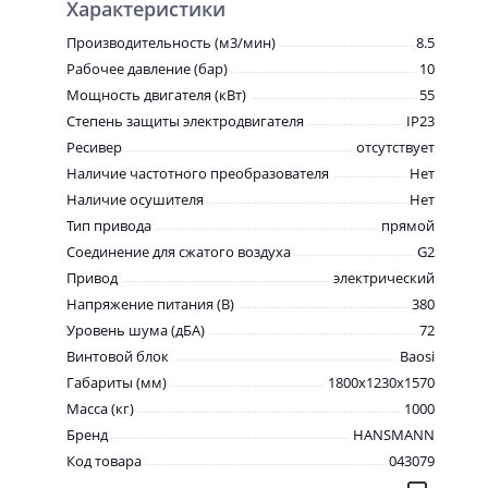
Характеристики
Производительность (м3/мин)
8.5
Рабочее давление (бар)
10
Мощность двигателя (кВт)
55
Степень защиты электродвигателя
IP23
Ресивер
отсутствует
Наличие частотного преобразователя
Нет
Наличие осушителя
Нет
Тип привода
прямой
Соединение для сжатого воздуха
G2
Привод
электрический
Напряжение питания (В)
380
Уровень шума (дБА)
72
Винтовой блок
Baosi
Габариты (мм)
1800x1230x1570
Масса (кг)
1000
Бренд
HANSMANN
Код товара
043079