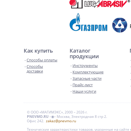
Как купить
Каталог
продукции
Способы оплаты
Инструменты
Способы
доставки
Комплектующие
Запасные части
Прайс-лист
Наши услуги
© ООО «МАГИМЭКС», 2000 – 2026 г.
PNEVMO.RU
–◉– Москва, Электродная 8 стр 2.
Офис 242.
zakaz@pnevmo.ru
Технические характеристики товаров, указанные на сайт