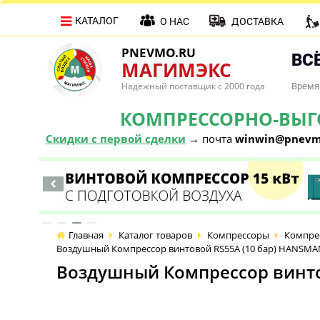
КАТАЛОГ
О НАС
ДОСТАВКА
PNEVMO.RU
ВСЁ
МАГИМЭКС
Надёжный поставщик с 2000 года
Время 
КОМПРЕССОРНО-ВЫГОД
Скидки с первой сделки
→ почта
winwin@pnevm
Главная
Каталог товаров
Компрессоры
Компре
Воздушный Компрессор винтовой RS55А (10 бар) HANSM
Воздушный Компрессор винто