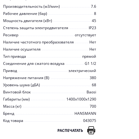
Производительность (м3/мин)
7.6
Рабочее давление (бар)
8
Мощность двигателя (кВт)
45
Степень защиты электродвигателя
IP23
Ресивер
отсутствует
Наличие частотного преобразователя
Нет
Наличие осушителя
Нет
Тип привода
прямой
Соединение для сжатого воздуха
G1 1/2
Привод
электрический
Напряжение питания (В)
380
Уровень шума (дБА)
68
Винтовой блок
Baosi
Габариты (мм)
1400x1000x1290
Масса (кг)
700
Бренд
HANSMANN
Код товара
043075
РАСПЕЧАТАТЬ