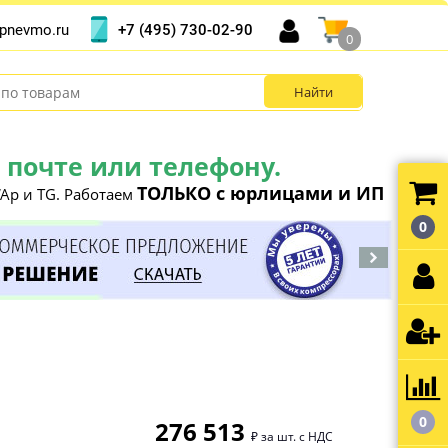
+7 (495) 730-02-90
pnevmo.ru
0
почте или телефону.
ТОЛЬКО с юрлицами и ИП
Ap и TG. Работаем
0
0
276 513
₽ за шт. с НДС