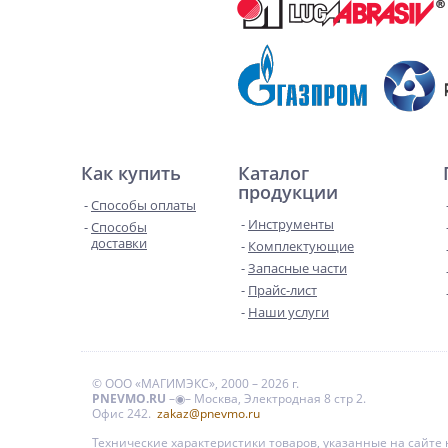
Как купить
Каталог
продукции
Способы оплаты
Инструменты
Способы
доставки
Комплектующие
Запасные части
Прайс-лист
Наши услуги
© ООО «МАГИМЭКС», 2000 – 2026 г.
PNEVMO.RU
–◉– Москва, Электродная 8 стр 2.
Офис 242.
zakaz@pnevmo.ru
Технические характеристики товаров, указанные на сайт