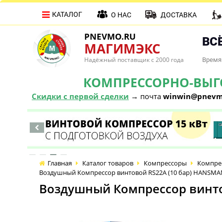
КАТАЛОГ
О НАС
ДОСТАВКА
PNEVMO.RU
ВСЁ
МАГИМЭКС
Надёжный поставщик с 2000 года
Время 
КОМПРЕССОРНО-ВЫГОД
Скидки с первой сделки
→ почта
winwin@pnevm
Главная
Каталог товаров
Компрессоры
Компре
Воздушный Компрессор винтовой RS22А (10 бар) HANSM
Воздушный Компрессор винто