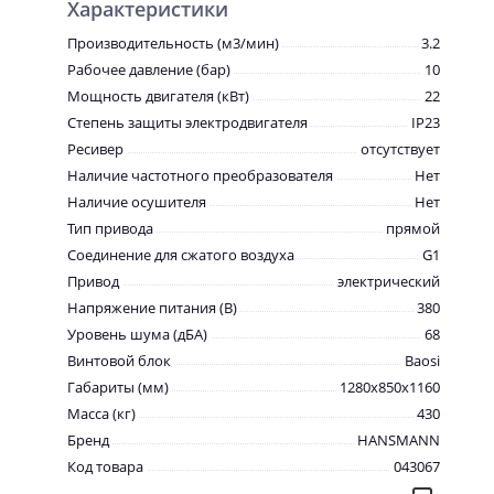
Характеристики
Производительность (м3/мин)
3.2
Рабочее давление (бар)
10
Мощность двигателя (кВт)
22
Степень защиты электродвигателя
IP23
Ресивер
отсутствует
Наличие частотного преобразователя
Нет
Наличие осушителя
Нет
Тип привода
прямой
Соединение для сжатого воздуха
G1
Привод
электрический
Напряжение питания (В)
380
Уровень шума (дБА)
68
Винтовой блок
Baosi
Габариты (мм)
1280x850x1160
Масса (кг)
430
Бренд
HANSMANN
Код товара
043067