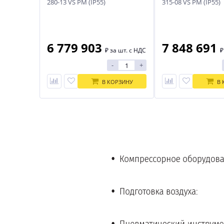
280-13 VS PM (IP55)
315-08 VS PM (IP55)
6 779 903
7 848 691
₽
за шт. с НДС
-
+
В КОРЗИНУ
В 