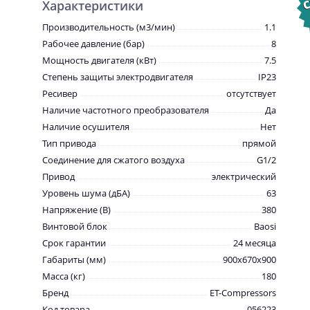
Характеристики
Производительность (м3/мин)
1.1
Рабочее давление (бар)
8
Мощность двигателя (кВт)
7.5
Степень защиты электродвигателя
IP23
Ресивер
отсутствует
Наличие частотного преобразователя
Да
Наличие осушителя
Нет
Тип привода
прямой
Соединение для сжатого воздуха
G1/2
Привод
электрический
Уровень шума (дБА)
63
Напряжение (В)
380
Винтовой блок
Baosi
Срок гарантии
24 месяца
Габариты (мм)
900x670x900
Масса (кг)
180
Бренд
ET-Compressors
Код товара
056223