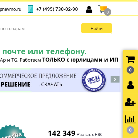
+7 (495) 730-02-90
pnevmo.ru
0
почте или телефону.
ТОЛЬКО с юрлицами и ИП
Ap и TG. Работаем
0
0
142 349
₽ за шт. с НДС