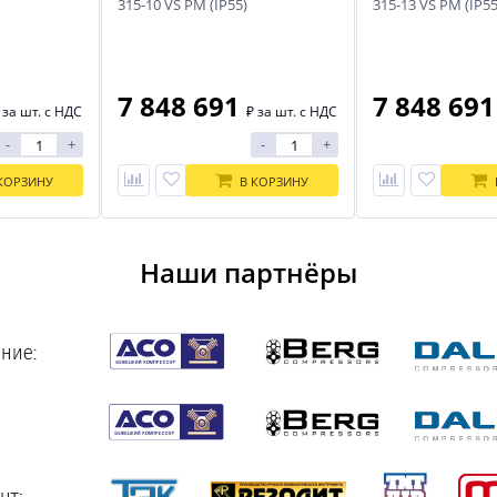
315-10 VS PM (IP55)
315-13 VS PM (IP55
7 848 691
7 848 69
₽
за шт. с НДС
₽
за шт. с НДС
-
+
-
+
КОРЗИНУ
В КОРЗИНУ
Наши партнёры