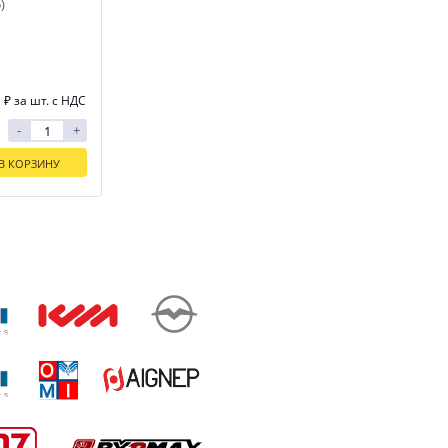
)
1
₽
за шт. с НДС
-
+
В КОРЗИНУ