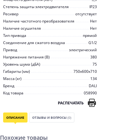
Степень защиты электродвигателя
IP23
Ресивер
отсутствует
Наличие частотного преобразователя
Нет
Наличие осушителя
Нет
Тип привода
прямой
Соединение для сжатого воздуха
G1/2
Привод
электрический
Напряжение питания (В)
380
Уровень шума (дБА)
75
Габариты (мм)
750х600х710
Масса (кг)
134
Бренд
DALI
Код товара
058990
РАСПЕЧАТАТЬ
ОПИСАНИЕ
ОТЗЫВЫ И ВОПРОСЫ
(0)
Похожие товары